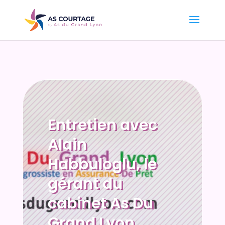
Entretien avec
Alain
Habbuloglu, le
gérant du
cabinet As Du
Grand Lyon