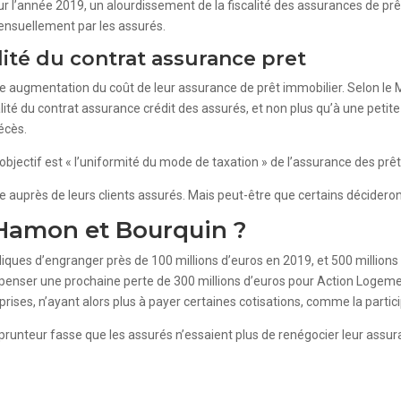
 l’année 2019, un alourdissement de la fiscalité des assurances de prê
ensuellement par les assurés.
lité du contrat assurance pret
e augmentation du coût de leur assurance de prêt immobilier. Selon le 
té du contrat assurance crédit des assurés, et non plus qu’à une petite pa
écès.
’objectif est « l’uniformité du mode de taxation » de l’assurance des prê
 auprès de leurs clients assurés. Mais peut-être que certains décideront
s Hamon et Bourquin ?
iques d’engranger près de 100 millions d’euros en 2019, et 500 million
mpenser une prochaine perte de 300 millions d’euros pour Action Logemen
prises, n’ayant alors plus à payer certaines cotisations, comme la partici
emprunteur fasse que les assurés n’essaient plus de renégocier leur ass