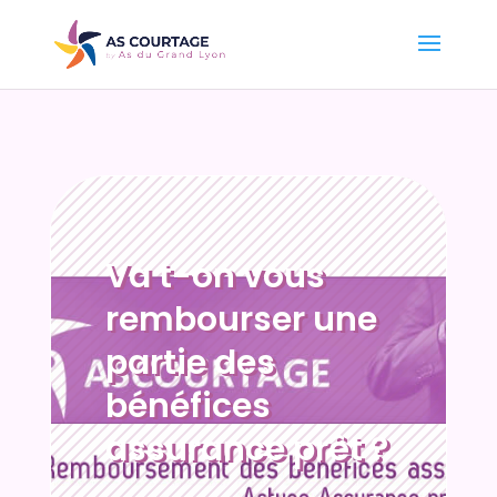
Va t-on vous
rembourser une
partie des
bénéfices
assurance prêt ?