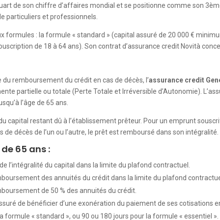
uart de son chiffre d’affaires mondial et se positionne comme son 3ème 
de particuliers et professionnels.
x formules : la formule « standard » (capital assuré de 20 000 € minimum
ouscription de 18 à 64 ans). Son contrat d’assurance credit Novità conce
e du remboursement du crédit en cas de décès, l’
assurance credit Gene
nte partielle ou totale (Perte Totale et Irréversible d’Autonomie). L’ass
jusqu’à l’âge de 65 ans.
du capital restant dû à l’établissement prêteur. Pour un emprunt souscrit
e décès de l’un ou l’autre, le prêt est remboursé dans son intégralité.
de 65 ans :
l’intégralité du capital dans la limite du plafond contractuel.
mboursement des annuités du crédit dans la limite du plafond contractue
emboursement de 50 % des annuités du crédit.
ssuré de bénéficier d’une exonération du paiement de ses cotisations e
la formule « standard », ou 90 ou 180 jours pour la formule « essentiel ».