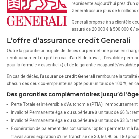
représente aujourd’hui près d’un q
Generali assure plus de 6 millions 
Generali propose à sa clientèle deu
assuré de 20 000 € à 500 000 € / s
L’offre d’assurance credit Generali
Outre la garantie principale de décès qui permet une prise en charg
remboursement du prêt en cas d’arrêt de travail, d’invalidité permane
pour la formule « essentiel ») et de la garantie incapacité/invalidité 
En cas de décès, l’
assurance credit Generali
rembourse la totalité 
chacun des deux co-emprunteurs opte pour un taux de 100 %, en cas d
Des garanties complémentaires jusqu’à l’âge 
Perte Totale et Irréversible d’Autonomie (PTIA) : remboursement de 
Invalidité Permanente égale ou supérieure à un taux de 66 % : re
Invalidité Permanente égale ou supérieure à un taux de 33 % : r
Exonération de paiement des cotisations : option permettant à l’a
travail après expiration d’une franchise de 30, 60, 90 ou 180 pour 