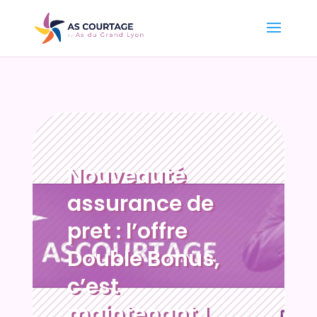
Nouveauté
assurance de
pret : l’offre
Double Bonus,
c’est
maintenant !