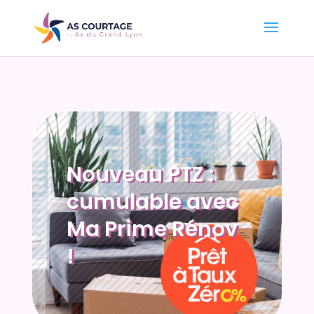
Nouveau PTZ :
cumulable avec
Ma Prime Rénov
!