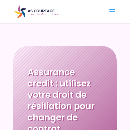
Assurance
credit : utilisez
votre droit de
résiliation pour
changer de
contrat