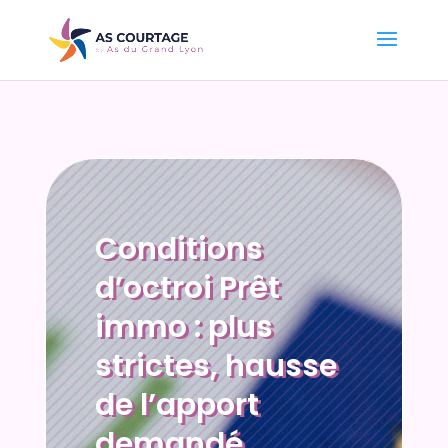
Conditions
d’octroi Prêt
immo : plus
strictes, hausse
de l’apport
demandé