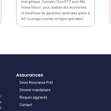
énergétique. Cumulez l'Éco PTZ avec Ma
Prime Rénov' pour réaliser des économies
et bénéficier de garanties optimales grâce à
AS Courtage courtier en ligne spécialisé...
Assurances
Devis Assurance Prêt
Devenir mandataire
n
Risques aggravés
s
Contact
t