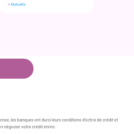
>
Mutuelle
rise, les banques ont durci leurs conditions d’octroi de crédit et
en négocier votre crédit immo :