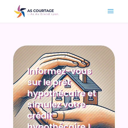
Informez-vous
sur le prêt
hypothécaire et
simulez votre
crédit
hypothécaire !